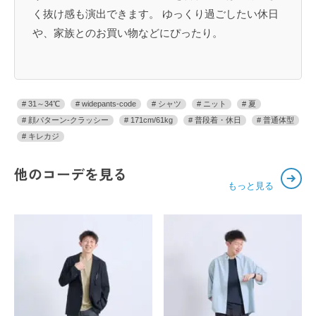
く抜け感も演出できます。 ゆっくり過ごしたい休日
や、家族とのお買い物などにぴったり。
31～34℃
widepants-code
シャツ
ニット
夏
顔パターン-クラッシー
171cm/61kg
普段着・休日
普通体型
キレカジ
他のコーデを見る
もっと見る