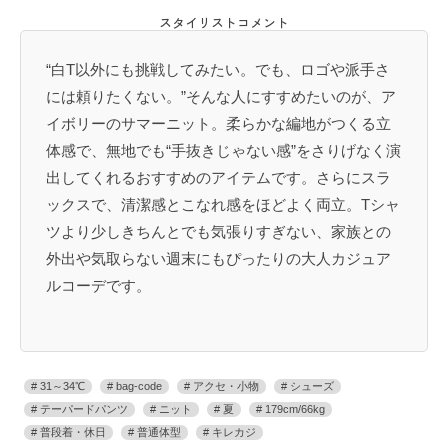
スタイリストコメント
“白T以外にも挑戦してみたい。でも、ロゴや派手さ
には頼りたくない。”そんな人にすすめたいのが、ア
イボリーのサマーニット。柔らかな編地がつくる立
体感で、無地でも“手抜きじゃない感”をさりげなく演
出してくれるおすすめのアイテムです。さらにスラ
ックスで、清潔感とこなれ感をほどよく両立。Tシャ
ツより少しきちんとでも気張りすぎない、家族との
外出や気取らない週末にもぴったりの大人カジュア
ルコーデです。
31～34℃
bag-code
アクセ・小物
シューズ
テーパードパンツ
ニット
夏
179cm/66kg
普段着・休日
普通体型
キレカジ