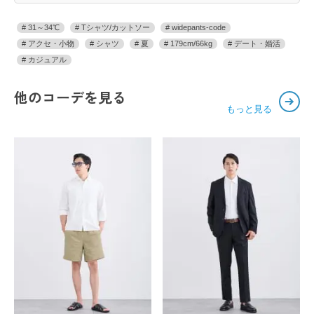
31～34℃
Tシャツ/カットソー
widepants-code
アクセ・小物
シャツ
夏
179cm/66kg
デート・婚活
カジュアル
他のコーデを見る
もっと見る