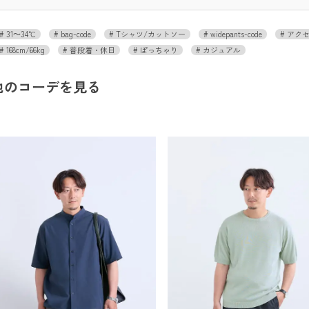
31～34℃
bag-code
Tシャツ/カットソー
widepants-code
アクセ
168cm/66kg
普段着・休日
ぽっちゃり
カジュアル
他のコーデを見る