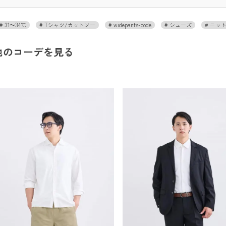
31～34℃
Tシャツ/カットソー
widepants-code
シューズ
ニッ
他のコーデを見る