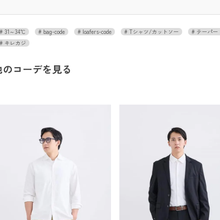
31～34℃
bag-code
loafers-code
Tシャツ/カットソー
テーパー
キレカジ
他のコーデを見る