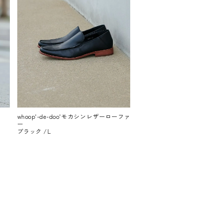
whoop'-de-doo'モカシンレザーローファ
ー
ブラック /L