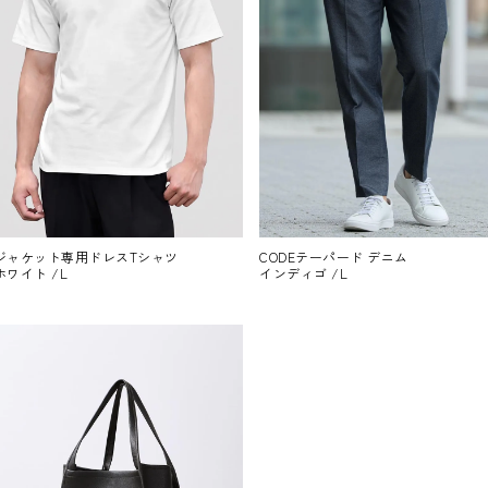
ジャケット専用ドレスTシャツ
CODEテーパード デニム
ホワイト /L
インディゴ /L