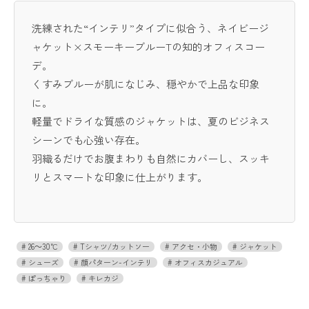
洗練された“インテリ”タイプに似合う、ネイビージ
ャケット×スモーキーブルーTの知的オフィスコー
デ。
くすみブルーが肌になじみ、穏やかで上品な印象
に。
軽量でドライな質感のジャケットは、夏のビジネス
シーンでも心強い存在。
羽織るだけでお腹まわりも自然にカバーし、スッキ
リとスマートな印象に仕上がります。
26～30℃
Tシャツ/カットソー
アクセ・小物
ジャケット
シューズ
顔パターン-インテリ
オフィスカジュアル
ぽっちゃり
キレカジ