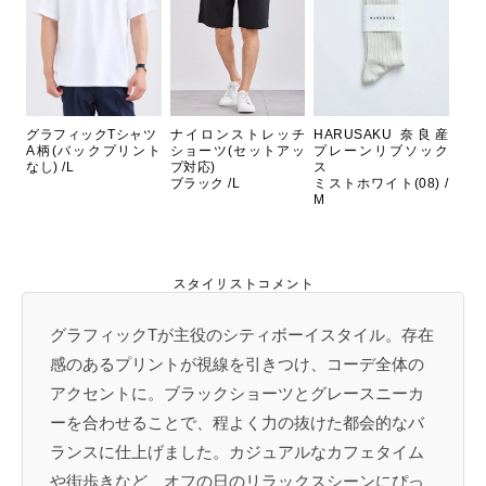
グラフィックTシャツ
ナイロンストレッチ
HARUSAKU 奈良産
A柄(バックプリント
ショーツ(セットアッ
プレーンリブソック
なし) /L
プ対応)
ス
ブラック /L
ミストホワイト(08) /
M
スタイリストコメント
グラフィックTが主役のシティボーイスタイル。存在
感のあるプリントが視線を引きつけ、コーデ全体の
アクセントに。ブラックショーツとグレースニーカ
ーを合わせることで、程よく力の抜けた都会的なバ
ランスに仕上げました。カジュアルなカフェタイム
や街歩きなど、オフの日のリラックスシーンにぴっ