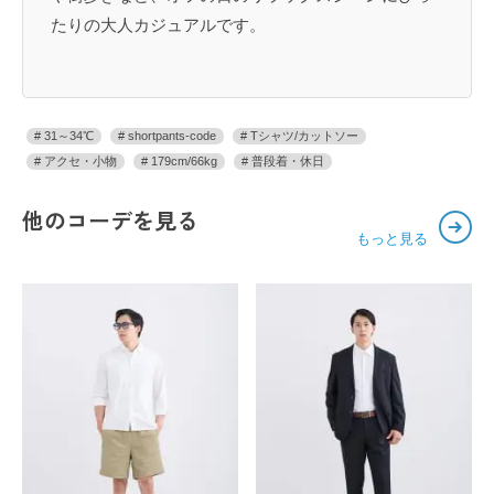
たりの大人カジュアルです。
31～34℃
shortpants-code
Tシャツ/カットソー
アクセ・小物
179cm/66kg
普段着・休日
他のコーデを見る
もっと見る