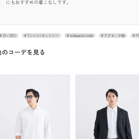
にもおすすめの着こなしです。
31～34℃
Tシャツ/カットソー
widepants-code
アクセ・小物
17
他のコーデを見る