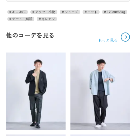
31～34℃
アクセ・小物
シューズ
ニット
179cm/66kg
デート・婚活
キレカジ
他のコーデを見る
もっと見る