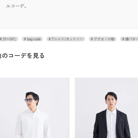
ルコーデ。
31～34℃
bag-code
Tシャツ/カットソー
アクセ・小物
顔パター
他のコーデを見る