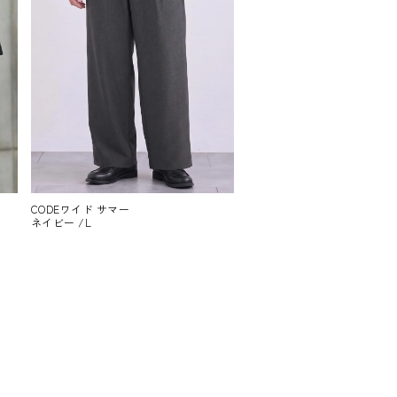
CODEワイド サマー
ネイビー /L