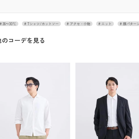
26～30℃
Tシャツ/カットソー
アクセ・小物
ニット
顔パターン
他のコーデを見る