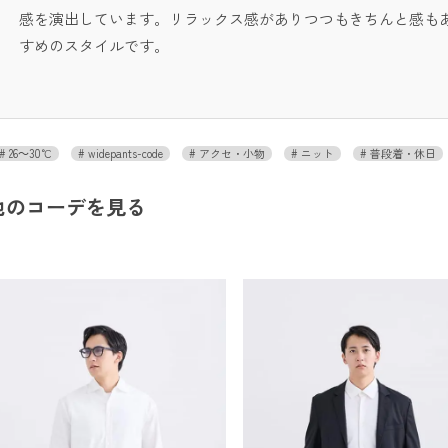
感を演出しています。リラックス感がありつつもきちんと感も
すめのスタイルです。
26～30℃
widepants-code
アクセ・小物
ニット
普段着・休日
他のコーデを見る