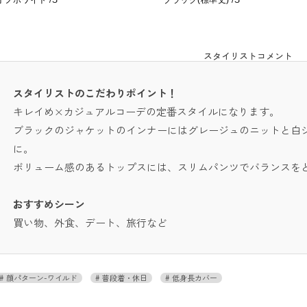
オフホワイト /S
ブラック(標準丈) /S
スタイリストコメント
スタイリストのこだわりポイント！
キレイめ×カジュアルコーデの定番スタイルになります。
ブラックのジャケットのインナーにはグレージュのニットと白
に。
ボリューム感のあるトップスには、スリムパンツでバランスを
おすすめシーン
買い物、外食、デート、旅行など
顔パターン-ワイルド
普段着・休日
低身長カバー