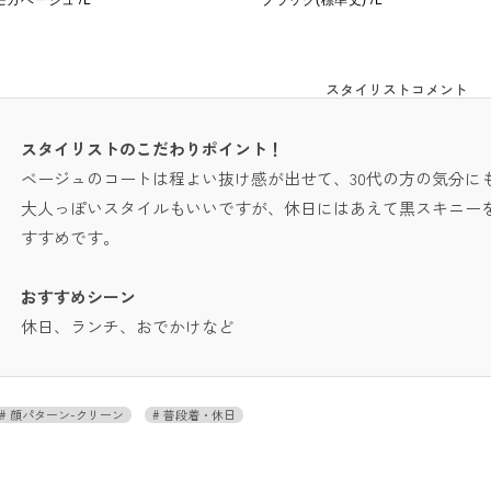
モカベージュ /L
ブラック(標準丈) /L
スタイリストコメント
スタイリストのこだわりポイント！
ベージュのコートは程よい抜け感が出せて、30代の方の気分に
大人っぽいスタイルもいいですが、休日にはあえて黒スキニー
すすめです。
おすすめシーン
休日、ランチ、おでかけなど
顔パターン-クリーン
普段着・休日