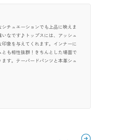
なシチュエーションでも上品に映えま
違いなです♪トップスには、アッシュ
な印象を与えてくれます。インナーに
ムとも相性抜群！きちんとした場面で
ります。テーパードパンツと本革シュ