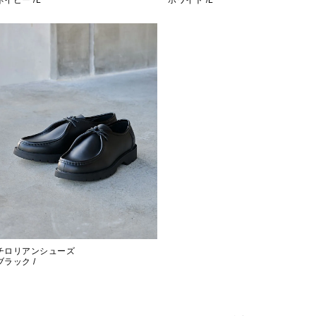
ネイビー /L
ホワイト /L
チロリアンシューズ
ブラック /