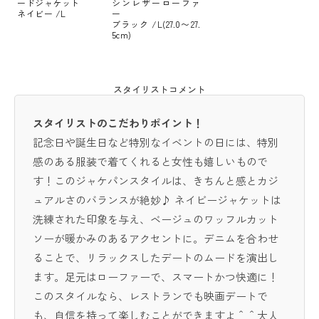
ードジャケット
シンレザーローファ
ネイビー /L
ー
ブラック /L(27.0〜27.
5cm)
スタイリストコメント
スタイリストのこだわりポイント！
記念日や誕生日など特別なイベントの日には、特別
感のある服装で着てくれると女性も嬉しいもので
す！このジャケパンスタイルは、きちんと感とカジ
ュアルさのバランスが絶妙♪ ネイビージャケットは
洗練された印象を与え、ベージュのワッフルカット
ソーが暖かみのあるアクセントに。デニムを合わせ
ることで、リラックスしたデートのムードを演出し
ます。足元はローファーで、スマートかつ快適に！
このスタイルなら、レストランでも映画デートで
も、自信を持って楽しむことができますよ＾＾大人