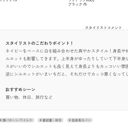
ホワイト /S
ットアップ対応]
ブラック /S
スタイリストコメント
スタイリストのこだわりポイント！
ネイビーをベースに白を組み合わせた爽やかスタイル！身長や
ルエットも影響してきます。上半身がゆったりしていて下半身
スがいいのでシルエットも良く見えて身長よりもカッコいい雰
逆にシルエットがいまいちだと、それだけでカッコ悪くなって
おすすめシーン
買い物、休日、旅行など
顔パターン-ワイルド
普段着・休日
低身長カバー