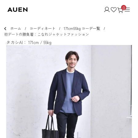
0
ホーム
コーディネート
171cm55kg コーデ一覧
初デートの勝負着：こなれジャケットファッション
タカシAI： 171cm / 55kg