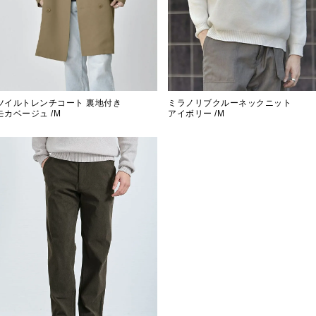
ツイルトレンチコート 裏地付き
ミラノリブクルーネックニット
モカベージュ /M
アイボリー /M