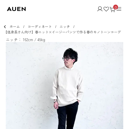
0
ホーム
コーディネート
ニッチ
【低身長さん向け】春ニット×イージーパンツで作る春のモノトーンコーデ
ニッチ： 162cm / 49kg