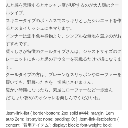
んと感を意識するとオシャレ度がUPするのが大人顔のクー
ルタイプ。
スキニータイプのボトムスでスッキリとしたシルエットを作
るとスタイリッシュにキマります。
インナーは派手色や柄物より、シンプルな無地を選ぶのがお
すすめです。
凛々しさが特徴のクールタイプさんは、ジャストサイズのグ
レーニットにさっと黒のアウターを羽織るだけで様になりま
す。
クールタイプの方は、プレーンなスリッポンやローファーを
履いても、野暮ったさを一切感じさせません。
暖かい時期になったら、素足にローファーなど一歩進ん
だ“ちょい攻め”のオシャレを楽しんでくださいね。
.item-link-list { border-bottom: 2px solid #444; margin: 1em
auto 2em; list-style: none; padding: 0; } .item-link-list::before {
content: "着用アイテム"; display: block; font-weight: bold;