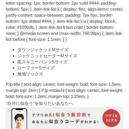
letter-spacing: 1px; border-bottom: 2px solid #444; padding-
bottom: 5px; } .item-link-list li { display: flex; align-items: center;
justify-content: space-between; padding: 7px 5px; border-
bottom: 1px dotted #444; } .item-link-list li a { display: block;
color: #1096db; } .item-link-list li:last-child { border-bottom:
none; } @media screen and (max-width: 768.98px) { .item-link-
list::before { font-size: 1.1rem; } }
ダウンジャケット
Mサイズ
ジャケニットセーター
Mサイズ
黒スキニーパンツ
Sサイズ
ローファー
Sサイズ
無地ソックス
P.lp-title { text-align: center; font-weight: bold; font-size: 1.5em;
margin-top: 2em; } P.lp-midashi { text-align: center; font-weight:
bold; font-size: 1.2em; margin-top: 1.25em; }
"自分に似合う"を知りたいあなたへ