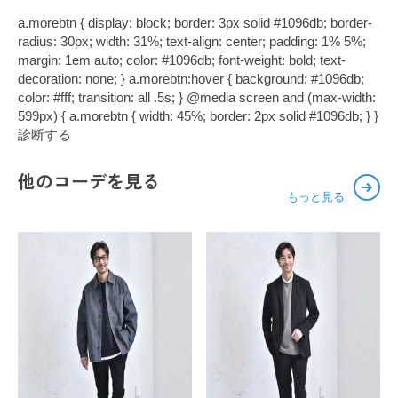
a.morebtn { display: block; border: 3px solid #1096db; border-
radius: 30px; width: 31%; text-align: center; padding: 1% 5%;
margin: 1em auto; color: #1096db; font-weight: bold; text-
decoration: none; } a.morebtn:hover { background: #1096db;
color: #fff; transition: all .5s; } @media screen and (max-width:
599px) { a.morebtn { width: 45%; border: 2px solid #1096db; } }
診断する
他のコーデを見る
もっと見る