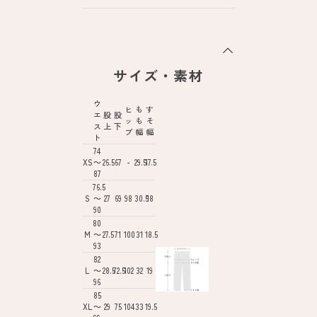
サイズ・素材
ウ
ヒ
も
す
エ
股
股
ッ
も
そ
ス
上
下
プ
幅
幅
ト
74
XS
～
26.5
67
-
29.5
17.5
87
76.5
S
～
27
69
98
30.5
18
90
80
M
～
27.5
71
100
31
18.5
93
82
L
～
28.5
72.5
102
32
19
96
85
XL
～
29
75
104
33
19.5