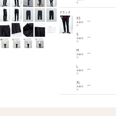
れ
ブラック
XS
—
在庫切
れ
S
—
在庫切
れ
M
—
在庫切
れ
L
—
在庫切
れ
XL
—
在庫切
れ