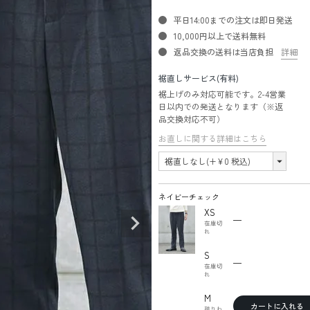
平日14:00までの注文は即日発送
10,000円以上で送料無料
返品交換の送料は当店負担
詳細
裾直しサービス(有料)
裾上げのみ対応可能です。2-4営業
日以内での発送となります（※返
品交換対応不可）
お直しに関する詳細はこちら
ネイビーチェック
XS
—
在庫切
れ
S
—
在庫切
れ
M
カートに入れる
残りわ