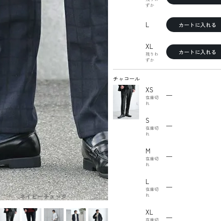
ずか
L
カートに入れる
XL
カートに入れる
残りわ
ずか
チャコール
XS
—
在庫切
れ
S
—
在庫切
れ
M
—
在庫切
れ
L
—
在庫切
ネイビーチェック
れ
XL
—
在庫切