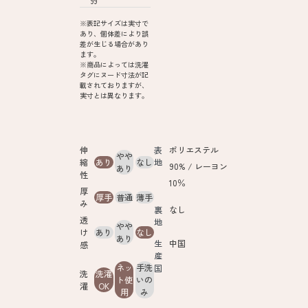
99
※表記サイズは実寸で
あり、個体差により誤
差が生じる場合があり
ます。
※商品によっては洗濯
タグにヌード寸法が記
載されておりますが、
実寸とは異なります。
伸
表
ポリエステル
やや
縮
あり
なし
地
90% / レーヨン
あり
性
10％
厚
厚手
普通
薄手
み
裏
なし
透
地
やや
け
あり
なし
あり
生
中国
感
産
ネッ
手洗
国
洗
洗濯
ト使
いの
濯
OK
用
み