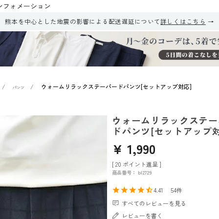
ンフォメーション
熊本を中心とした地震の影響による配送遅延について
詳しくはこちら
ウォームリラックステーパードパンツ[セットアップ対応]
パンツ
ウォームリラックステー
ドパンツ[セットアップ対
¥
1,990
[
20
ポイント進呈 ]
商品番号
bl2729
4.41
54
すべてのレビューを見る
レビューを書く