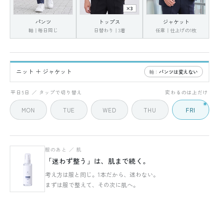
×3
パンツ
トップス
ジャケット
軸｜毎日同じ
日替わり｜3着
任意｜仕上げの1枚
ニット ＋ ジャケット
軸：
パンツは変えない
FRI
5 / 5
平日5日 ／ タップで切り替え
変わるのは上だけ
MON
TUE
WED
THU
FRI
服のあと ／ 肌
「迷わず整う」は、肌まで続く。
考え方は服と同じ。1本だから、迷わない。
まずは服で整えて、その次に肌へ。