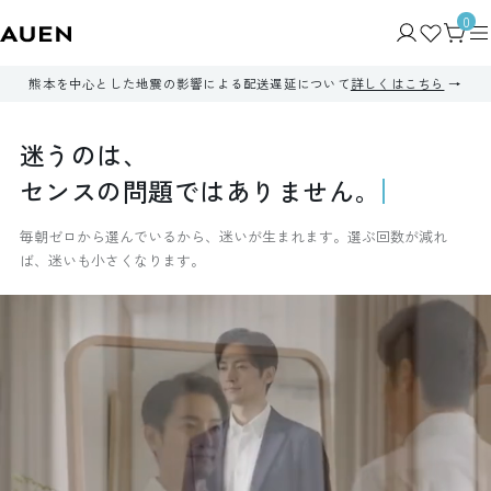
0
熊本を中心とした地震の影響による配送遅延について
詳しくはこちら
迷
う
の
は
、
セ
ン
ス
の
問
題
で
は
あ
り
ま
せ
ん
。
毎朝ゼロから選んでいるから、迷いが生まれます。選ぶ回数が減れ
ば、迷いも小さくなります。