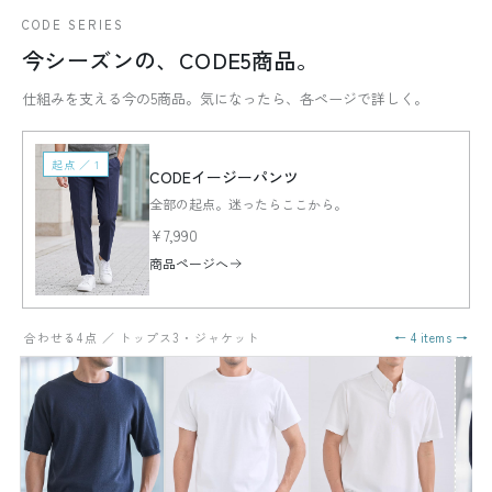
CODE SERIES
今シーズンの、CODE5商品。
仕組みを支える今の5商品。気になったら、各ページで詳しく。
起点 ／ 1
CODEイージーパンツ
全部の起点。迷ったらここから。
¥7,990
商品ページへ
合わせる4点 ／ トップス3・ジャケット
← 4 items →