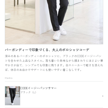
バーガンディーで印象づくる、大人のポロシャツコーデ
深みのあるバーガンディーのポロシャツに、ブラックのCODEイージーパン
ツを合わせた上品なスタイル。落ち着いた色味ながら顔まわりにほどよい華
やかさが出て、シンプルでも印象に残ります。白スニーカーで軽さを添えれ
ば、休日のお出かけやデートにも使いやすい着こなしです。
Items
CODEイージーパンツサマー
ブラック（L）
›