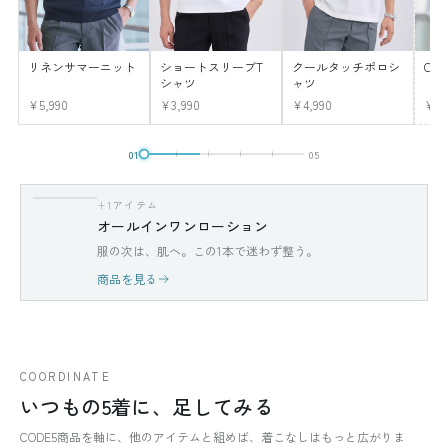
リネンサマーニット
ショートスリーブT
クールタッチポロシ
CO
シャツ
ャツ
¥5,990
¥3,990
¥4,990
¥12
01
05
+1アイテム
オールインワンローション
服の次は、肌へ。この1本で迷わず整う。
商品を見る
COORDINATE
いつもの5着に、足してみる
CODE5商品を軸に、他のアイテムと組めば、着こなしはもっと広がりま