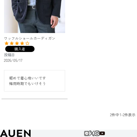
ワッフルショールカーディガン
購入者
投稿日
2026/05/17
軽めで着心地いいです

2
件中
1
-
2
件表示