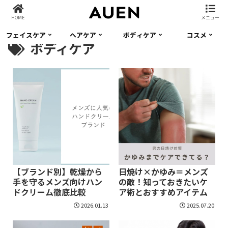
HOME
メニュー
フェイスケア
ヘアケア
ボディケア
コスメ
ボディケア
【ブランド別】乾燥から
日焼け×かゆみ＝メンズ
手を守るメンズ向けハン
の敵！知っておきたいケ
ドクリーム徹底比較
ア術とおすすめアイテム
2026.01.13
2025.07.20