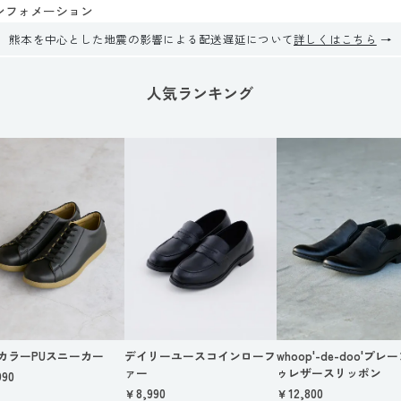
ンフォメーション
熊本を中心とした地震の影響による配送遅延について
詳しくはこちら
人気ランキング
カラーPUスニーカー
デイリーユースコインローフ
whoop'-de-doo'プレ
ァー
ゥレザースリッポン
990
￥8,990
￥12,800