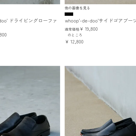
他の画像を見る
de-doo' ドライビングローファ
whoop'-de-doo'サイドゴアブー
¥
19,800
通常価格
,800
のところ
¥
12,800