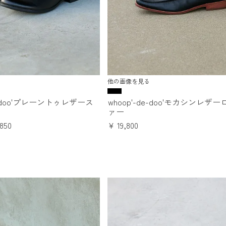
他の画像を見る
de-doo'プレーントゥレザース
whoop'-de-doo'モカシンレザ
ァー
,850
¥
19,800