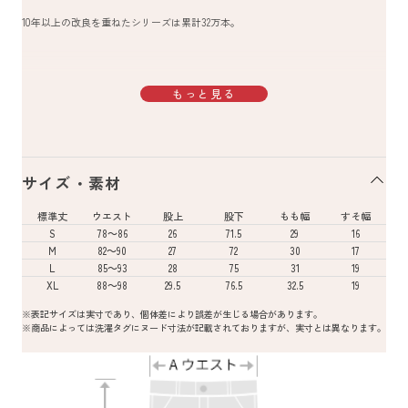
10年以上の改良を重ねたシリーズは累計32万本。
もっと見る
サイズ・素材
標準丈
ウエスト
股上
股下
もも幅
すそ幅
S
78～86
26
71.5
29
16
M
82～90
27
72
30
17
L
85～93
28
75
31
19
XL
88～98
29.5
76.5
32.5
19
※表記サイズは実寸であり、個体差により誤差が生じる場合があります。
※商品によっては洗濯タグにヌード寸法が記載されておりますが、実寸とは異なります。