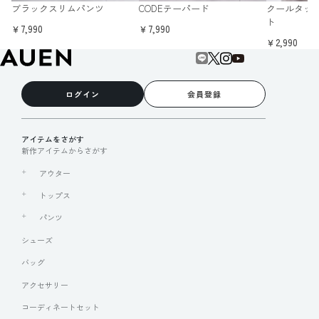
ブラックスリムパンツ
CODEテーパード
クールタッ
ト
￥7,990
￥7,990
￥2,990
ログイン
会員登録
アイテムをさがす
新作アイテムからさがす
アウター
トップス
パンツ
シューズ
バッグ
アクセサリー
コーディネートセット