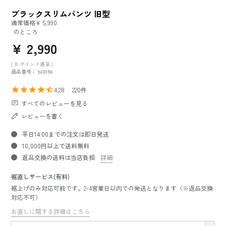
ブラックスリムパンツ 旧型
通常価格
¥
5,990
のところ
¥
2,990
[
30
ポイント進呈 ]
商品番号
bl0396
4.28
220
すべてのレビューを見る
レビューを書く
平日14:00までの注文は即日発送
10,000円以上で送料無料
返品交換の送料は当店負担
詳細
裾直しサービス(有料)
裾上げのみ対応可能です。2-4営業日以内での発送となります（※返品交換
対応不可）
お直しに関する詳細はこちら