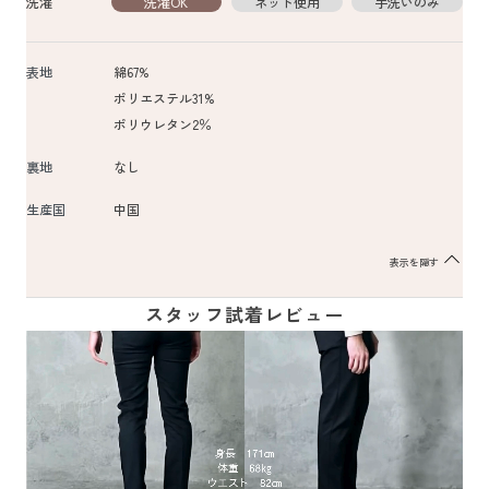
洗濯
洗濯OK
ネット使用
手洗いのみ
表地
綿67%
ポリエステル31%
ポリウレタン2％
裏地
なし
生産国
中国
表示を隠す
スタッフ試着レビュー