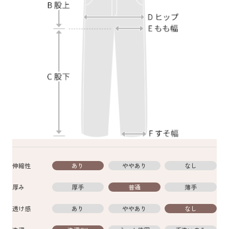
伸縮性
あり
ややあり
なし
厚み
厚手
普通
薄手
透け感
あり
ややあり
なし