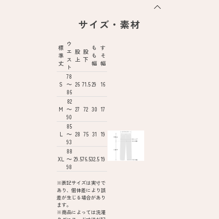
サイズ・素材
ウ
標
も
す
エ
股
股
準
も
そ
ス
上
下
丈
幅
幅
ト
78
S
～
26
71.5
29
16
86
82
M
～
27
72
30
17
90
85
L
～
28
75
31
19
93
88
XL
～
29.5
76.5
32.5
19
98
※表記サイズは実寸で
あり、個体差により誤
差が生じる場合があり
ます。
※商品によっては洗濯