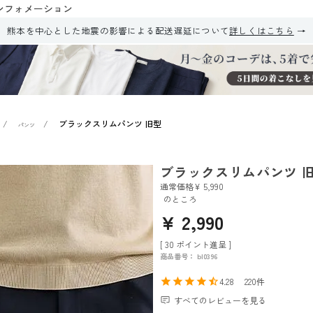
ンフォメーション
熊本を中心とした地震の影響による配送遅延について
詳しくはこちら
ブラックスリムパンツ 旧型
パンツ
ブラックスリムパンツ 
通常価格
¥
5,990
のところ
¥
2,990
[
30
ポイント進呈 ]
商品番号
bl0396
4.28
220
すべてのレビューを見る