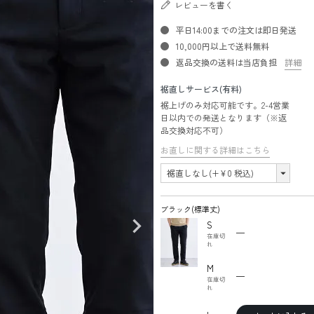
レビューを書く
平日14:00までの注文は即日発送
10,000円以上で送料無料
返品交換の送料は当店負担
詳細
裾直しサービス(有料)
裾上げのみ対応可能です。2-4営業
日以内での発送となります（※返
品交換対応不可）
お直しに関する詳細はこちら
ブラック(標準丈)
S
—
在庫切
れ
M
—
在庫切
れ