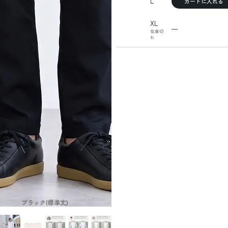
L
カートに入れる
XL
—
在庫切
れ
ブラック(標準丈)