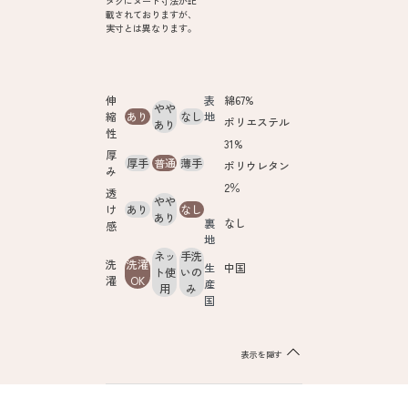
タグにヌード寸法が記
載されておりますが、
実寸とは異なります。
伸
表
綿67%
やや
縮
あり
なし
地
ポリエステル
あり
性
31%
厚
厚手
普通
薄手
ポリウレタン
み
2％
透
やや
け
あり
なし
あり
裏
なし
感
地
ネッ
手洗
洗
洗濯
生
中国
ト使
いの
濯
OK
産
用
み
国
表示を隠す