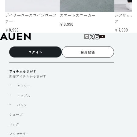
デイリーユースコインローフ
スマートスニーカー
シアサッカ
ァー
ツ
￥8,990
￥8,990
￥7,990
ログイン
会員登録
アイテムをさがす
新作アイテムからさがす
アウター
トップス
パンツ
シューズ
バッグ
アクセサリー