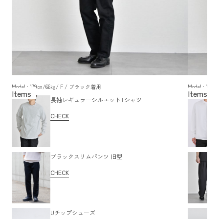
Model : 179㎝/66㎏/ F / ブラック着用
Model : 1
長袖レギュラーシルエットTシャツ
CHECK
ブラックスリムパンツ 旧型
CHECK
Uチップシューズ