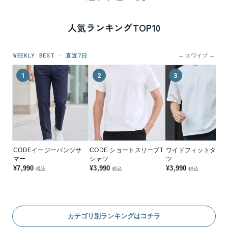
人気ランキングTOP10
WEEKLY BEST · 直近7日
← スワイプ →
1
2
3
CODEイージーパンツサ
CODE ショートスリーブT
ワイドフィットタフT
マー
シャツ
ツ
¥7,990
¥3,990
¥3,990
税込
税込
税込
カテゴリ別ランキングはコチラ