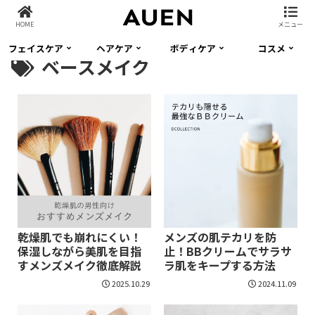
HOME
メニュー
フェイスケア
ヘアケア
ボディケア
コスメ
ベースメイク
乾燥肌でも崩れにくい！
メンズの肌テカリを防
保湿しながら美肌を目指
止！BBクリームでサラサ
すメンズメイク徹底解説
ラ肌をキープする方法
2025.10.29
2024.11.09