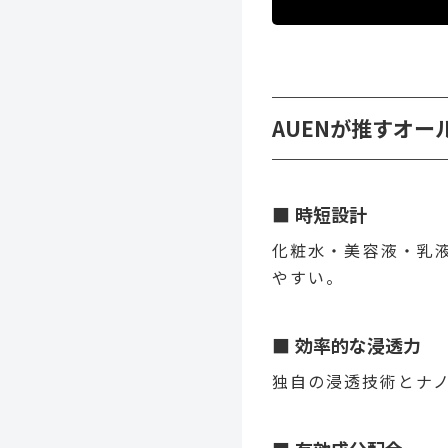
AUENが推すオー
時短設計
化粧水・美容液・乳
やすい。
効率的な浸透力
独自の浸透技術とナ