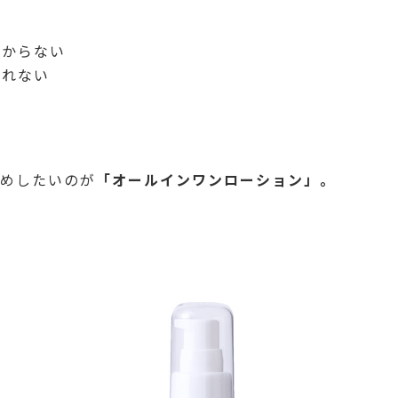
分からない
られない
。
すめしたいのが
「オールインワンローション」。