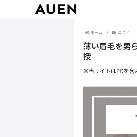
ホーム
コスメ
薄い眉毛を男
授
※当サイトはPRを含