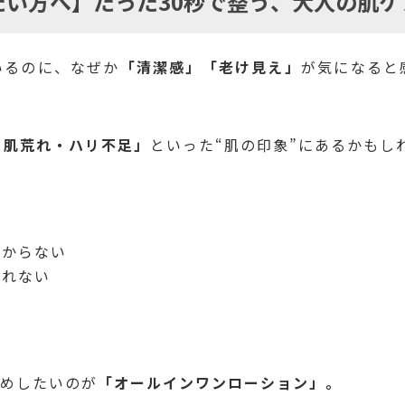
たい方へ】たった30秒で整う、大人の肌ケ
いるのに、なぜか
「清潔感」「老け見え」
が気になると
・肌荒れ・ハリ不足」
といった“肌の印象”にあるかもし
分からない
られない
。
すめしたいのが
「オールインワンローション」。