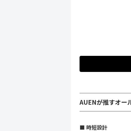
AUENが推すオー
時短設計