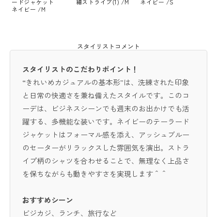
ードジャケット
細ストライプ(1) /M
ネイビー /S
ネイビー /M
スタイリストコメント
スタイリストのこだわりポイント！
“きれいめカジュアルの基本形”は、洗練された印象
と日常の快適さを兼ね備えたスタイルです。このコ
ーデは、ビジネスシーンでも週末のお出かけでも活
躍する、多機能な装いです。ネイビーのテーラード
ジャケットはフォーマル感を添え、アッシュブルー
のセーターがリラックスした雰囲気を演出。ストラ
イプ柄のシャツを合わせることで、無理なく上品さ
を保ちながらも動きやすさを実現します＾＾
おすすめシーン
ビジカジ、ランチ、旅行など