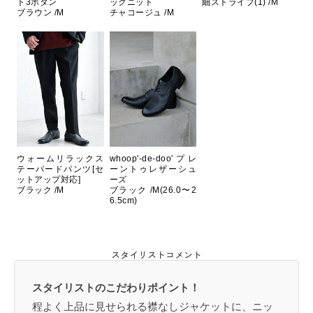
ト3ボタン
ックニット
細ストライプ(1) /M
ブラウン /M
チャコージュ /M
ウォームリラックス
whoop'-de-doo'プレ
テーパードパンツ[セ
ーントゥレザーシュ
ットアップ対応]
ーズ
ブラック /M
ブラック /M(26.0〜2
6.5cm)
スタイリストコメント
スタイリストのこだわりポイント！
程よく上品に見せられる襟なしジャケットに、ニッ