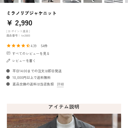
ミラノリブジャケニット
¥
2,990
[
30
ポイント進呈 ]
商品番号
tn2683
4.39
54
すべてのレビューを見る
レビューを書く
平日14:00までの注文は即日発送
10,000円以上で送料無料
返品交換の送料は当店負担
詳細
アイテム説明