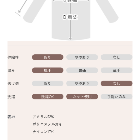
伸縮性
あり
ややあり
なし
厚み
厚手
普通
薄手
透け感
あり
ややあり
なし
洗濯
洗濯OK
ネット使用
手洗いのみ
表地
アクリル52%
ポリエステル31%
ナイロン17％