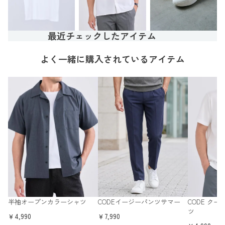
最近チェックしたアイテム
よく一緒に購入されているアイテム
半袖オープンカラーシャツ
CODEイージーパンツサマー
CODE ク
ツ
￥4,990
￥7,990