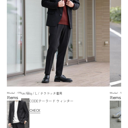
Model : 179㎝/66㎏/ L / テラコッタ着用
Model : 1
CODEテーラード ウィンター
CHECK