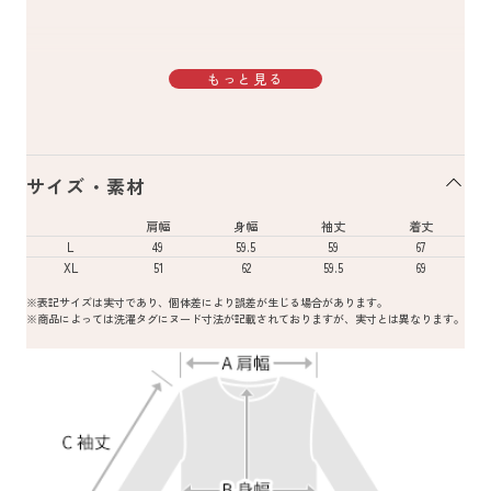
もっと見る
サイズ・素材
肩幅
身幅
袖丈
着丈
L
49
59.5
59
67
XL
51
62
59.5
69
※表記サイズは実寸であり、個体差により誤差が生じる場合があります。
※商品によっては洗濯タグにヌード寸法が記載されておりますが、実寸とは異なります。