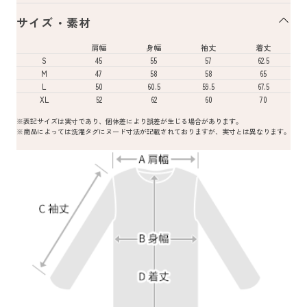
サイズ・素材
肩幅
身幅
袖丈
着丈
S
45
55
57
62.5
M
47
58
58
65
L
50
60.5
59.5
67.5
XL
52
62
60
70
※表記サイズは実寸であり、個体差により誤差が生じる場合があります。
※商品によっては洗濯タグにヌード寸法が記載されておりますが、実寸とは異なります。