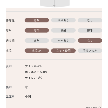
伸縮性
あり
ややあり
なし
厚み
厚手
普通
薄手
透け感
あり
ややあり
なし
洗濯
洗濯OK
ネット使用
手洗いのみ
表地
アクリル52%
ポリエステル31%
ナイロン17％
裏地
なし
生産国
中国