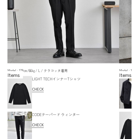
Model : 179㎝/66㎏/ L / テラコッタ着用
Model : 1
LIGHT TECHインナーTシャツ
CHECK
CODEテーパード ウィンター
CHECK