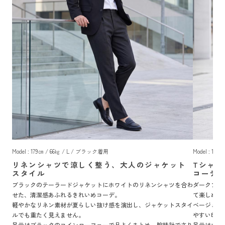
Model : 179㎝ / 66㎏ / L / ブラック着用
Model : 1
リネンシャツで涼しく整う、大人のジャケット
Tシャ
スタイル
コーデ
ブラックのテーラードジャケットにホワイトのリネンシャツを合わ
ダークブル
せた、清潔感あふれるきれいめコーデ。
て楽しめる
軽やかなリネン素材が夏らしい抜け感を演出し、ジャケットスタイ
ベージュの
ルでも重たく見えません。
やすい印象
足元はブラックのコインローファーで品よくまとめ、腕時計でさり
足元はホワ