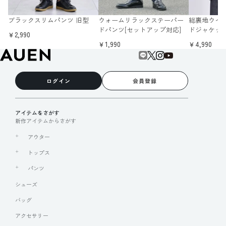
総裏地ウイ
ブラックスリムパンツ 旧型
ウォームリラックステーパー
ドジャケッ
ドパンツ[セットアップ対応]
￥2,990
￥4,990
￥1,990
ログイン
会員登録
アイテムをさがす
新作アイテムからさがす
アウター
トップス
パンツ
シューズ
バッグ
アクセサリー