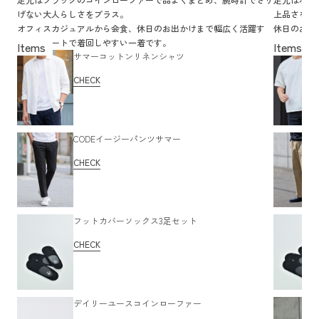
げない大人らしさをプラス。
上品さをキ
オフィスカジュアルから会食、休日のお出かけまで幅広く活躍す
休日のお出
る、スマートで着回しやすい一着です。
過ごしたい
サマーコットンリネンシャツ
CHECK
CODEイージーパンツサマー
CHECK
フットカバーソックス3足セット
CHECK
デイリーユースコインローファー