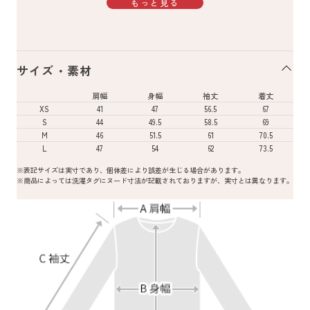
もっと見る
サイズ・素材
肩幅
身幅
袖丈
着丈
XS
41
47
56.5
67
S
44
49.5
58.5
69
M
46
51.5
61
70.5
L
47
54
62
73.5
※表記サイズは実寸であり、個体差により誤差が生じる場合があります。
※商品によっては洗濯タグにヌード寸法が記載されておりますが、実寸とは異なります。