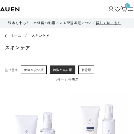
0
熊本を中心とした地震の影響による配送遅延について
詳しくはこちら
ホーム
スキンケア
スキンケア
並び替え
価格が安い順
価格が高い順
新着順
7
件中
1
-
7
件表示