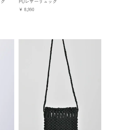
ッグ
PUレザーリュック
¥
8,990