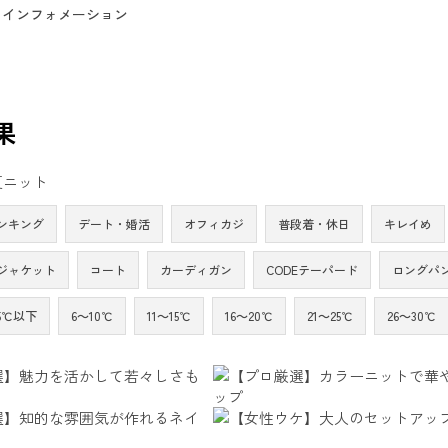
インフォメーション
果
夏ニット
ンキング
デート・婚活
オフィカジ
普段着・休日
キレイめ
ジャケット
コート
カーディガン
CODEテーパード
ロングパ
5℃以下
6～10℃
11～15℃
16～20℃
21～25℃
26～30℃