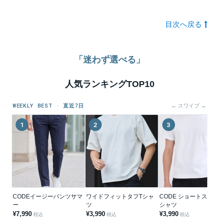
目次へ戻る
「迷わず選べる」
人気ランキングTOP10
WEEKLY BEST · 直近7日
← スワイプ →
1
2
3
CODEイージーパンツサマ
ワイドフィットタフTシャ
CODE ショートスリー
ー
ツ
シャツ
¥7,990
¥3,990
¥3,990
税込
税込
税込