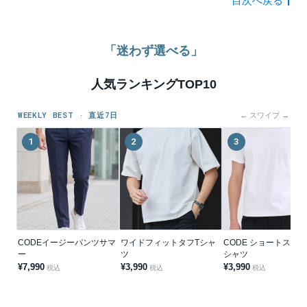
目次へ戻る
「迷わず選べる」
人気ランキングTOP10
WEEKLY BEST · 直近7日
← スワイプ →
1
2
3
CODEイージーパンツサマ
ワイドフィットタフTシャ
CODE ショートスリー
ー
ツ
シャツ
¥7,990
¥3,990
¥3,990
税込
税込
税込