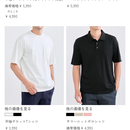
通常価格
¥
5,990
¥
5,990
のところ
¥
4,990
他の画像を見る
他の画像を見る
半袖ポケットTシャツ
サマーニットポロシャツ
¥
3,990
通常価格
¥
4,990