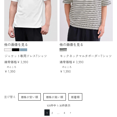
他の画像を見る
他の画像を見る
ジャケット専用ドレスTシャツ
モックネックマルチボーダーTシャツ
通常価格
¥
3,990
通常価格
¥
3,990
のところ
のところ
¥
1,990
¥
1,990
並び替え
価格が安い順
価格が高い順
新着順
105
件中
1
-
30
件表示
1
2
…
4