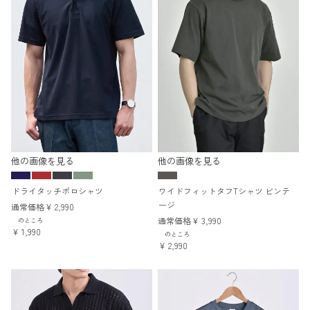
他の画像を見る
他の画像を見る
ドライタッチポロシャツ
ワイドフィットタフTシャツ ビンテ
ージ
通常価格
¥
2,990
通常価格
¥
3,990
のところ
¥
1,990
のところ
¥
2,990