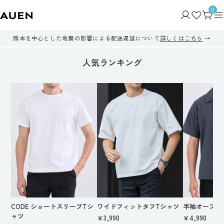
0
熊本を中心とした地震の影響による配送遅延について
詳しくはこちら
人気ランキング
CODE ショートスリーブTシ
ワイドフィットタフTシャツ
半袖オープン
ャツ
￥3,990
￥4,990