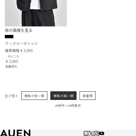
他の画像を見る
テックコーチシャツ
通常価格
¥
6,990
のところ
¥
2,990
在庫切れ
並び替え
価格が安い順
価格が高い順
新着順
29
件中
1
-
29
件表示