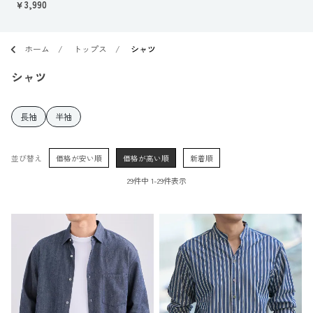
￥3,990
ホーム
トップス
シャツ
シャツ
長袖
半袖
並び替え
価格が安い順
価格が高い順
新着順
29
件中
1
-
29
件表示