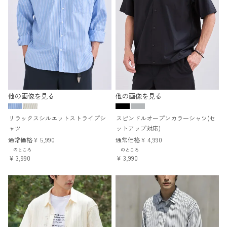
他の画像を見る
他の画像を見る
リラックスシルエットストライプシ
スピンドルオープンカラーシャツ(セ
ャツ
ットアップ対応)
通常価格
¥
5,990
通常価格
¥
4,990
のところ
のところ
¥
3,990
¥
3,990