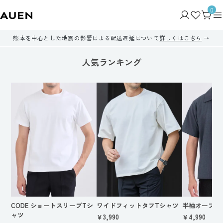
0
熊本を中心とした地震の影響による配送遅延について
詳しくはこちら
人気ランキング
CODE ショートスリーブTシ
ワイドフィットタフTシャツ
半袖オープン
ャツ
￥3,990
￥4,990