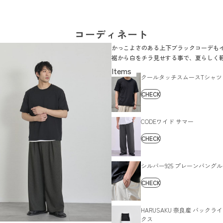
コーディネート
かっこよさのある上下ブラックコーデも
裾から白をチラ見せする事で、夏らしく
印象に。
クールタッチスムースTシャツ
CHECK
CODEワイド サマー
CHECK
シルバー925 プレーンバングル
CHECK
HARUSAKU 奈良産 バックラ
クス