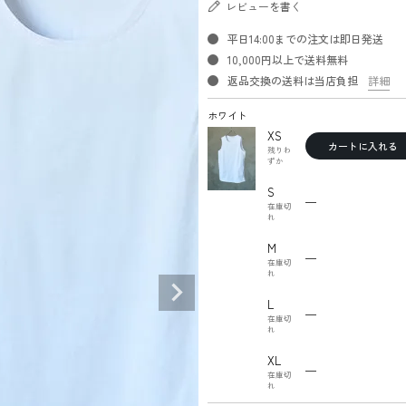
レビューを書く
平日14:00までの注文は即日発送
10,000円以上で送料無料
返品交換の送料は当店負担
詳細
ホワイト
XS
カートに入れる
残りわ
ずか
S
—
在庫切
れ
M
—
在庫切
れ
L
—
在庫切
れ
XL
—
在庫切
れ