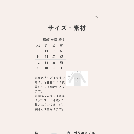
サイズ・素材
肩幅
身幅
着丈
XS
31
50
64
S
33
51
65
M
34
53
67
L
36
55
68
XL
38
58
71.5
※表記サイズは実寸で
あり、個体差により誤
差が生じる場合があり
ます。
※商品によっては洗濯
タグにヌード寸法が記
載されておりますが、
実寸とは異なります。
伸
表
ポリエステル