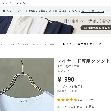
ンフォメーション
熊本を中心とした地震の影響による配送遅延について
詳しくはこちら
レイヤード専用タンクトップ
トップス
Tシャツ・カットソー
半袖
レイヤード専用タンクト
通常価格
¥
2,290
のところ
¥
990
[
10
ポイント進呈 ]
商品番号
tt1886
4.42
112
すべてのレビューを見る