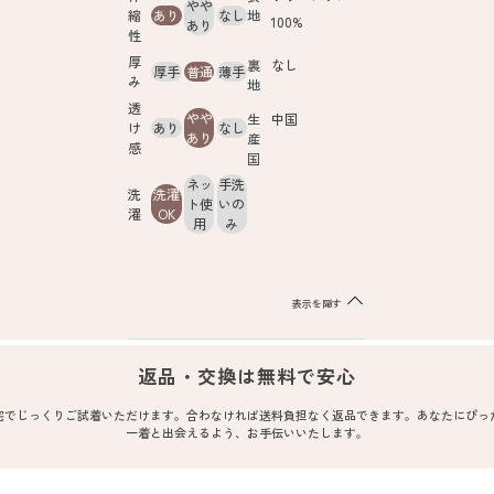
やや
縮
あり
なし
地
100%
あり
性
厚
裏
なし
厚手
普通
薄手
み
地
透
やや
生
中国
け
あり
なし
あり
産
感
国
ネッ
手洗
洗
洗濯
ト使
いの
濯
OK
用
み
表示を隠す
返品・交換は無料で安心
宅でじっくりご試着いただけます。合わなければ送料負担なく返品できます。あなたにぴっ
一着と出会えるよう、お手伝いいたします。