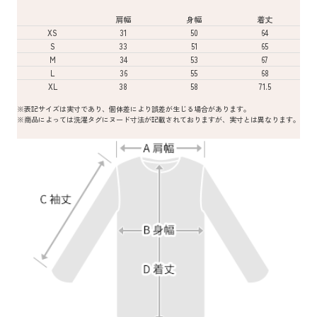
肩幅
身幅
着丈
XS
31
50
64
S
33
51
65
M
34
53
67
L
36
55
68
XL
38
58
71.5
※表記サイズは実寸であり、個体差により誤差が生じる場合があります。
※商品によっては洗濯タグにヌード寸法が記載されておりますが、実寸とは異なります。