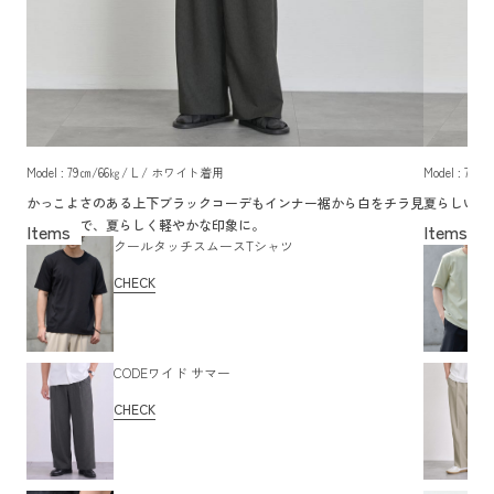
Model : 79㎝/66㎏/ L / ホワイト着用
Model : 7
かっこよさのある上下ブラックコーデもインナー裾から白をチラ見
夏らしい淡
せする事で、夏らしく軽やかな印象に。
ドトップス
クールタッチスムースTシャツ
CHECK
CODEワイド サマー
CHECK