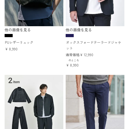
他の画像を見る
他の画像を見る
PUレザーリュック
オックスフォードテーラードジャケ
ット
¥
8,990
通常価格
¥
12,990
のところ
¥
8,990