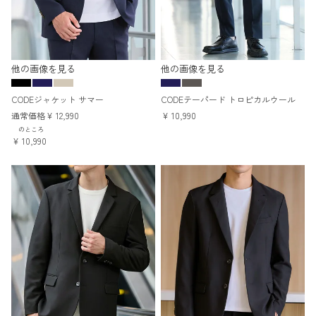
他の画像を見る
他の画像を見る
CODEジャケット サマー
CODEテーパード トロピカルウール
通常価格
¥
12,990
¥
10,990
のところ
¥
10,990