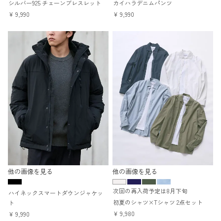
シルバー925 チェーンブレスレット
カイハラデニムパンツ
¥
9,990
¥
9,990
他の画像を見る
他の画像を見る
次回の再入荷予定は8月下旬
ハイネックスマートダウンジャケッ
初夏のシャツ×Tシャツ 2点セット
ト
¥
9,980
¥
9,990