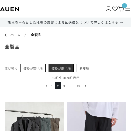
0
熊本を中心とした地震の影響による配送遅延について
詳しくはこちら
ホーム
全製品
全製品
並び替え
価格が安い順
価格が高い順
新着順
285
件中
31
-
60
件表示
1
2
3
…
10