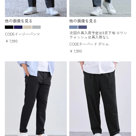
他の画像を見る
他の画像を見る
次回の再入荷予定は8月下旬 ※ワン
CODEイージーパンツ
ウォッシュは再入荷なし
¥
7,990
CODEテーパード デニム
¥
7,990