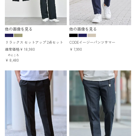
他の画像を見る
他の画像を見る
リラックス セットアップ 2点セット
CODEイージーパンツサマー
通常価格
¥
18,980
¥
7,990
のところ
¥
8,480