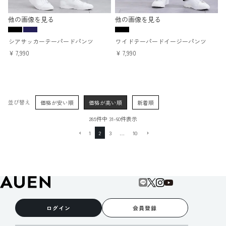
他の画像を見る
他の画像を見る
シアサッカーテーパードパンツ
ワイドテーパードイージーパンツ
¥
7,990
¥
7,990
並び替え
価格が安い順
価格が高い順
新着順
285
件中
31
-
60
件表示
1
2
3
…
10
ログイン
会員登録