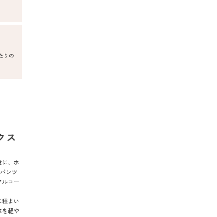
たりの
クス
役に、ホ
ーパンツ
アルコー
に程よい
体を軽や