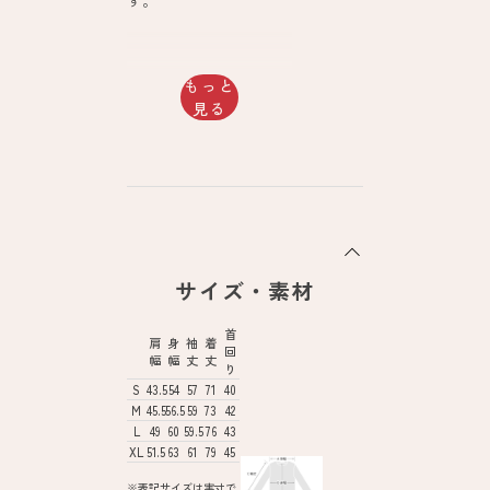
もっと
見る
サイズ・素材
首
肩
身
袖
着
回
幅
幅
丈
丈
り
S
43.5
54
57
71
40
M
45.5
56.5
59
73
42
L
49
60
59.5
76
43
XL
51.5
63
61
79
45
※表記サイズは実寸で