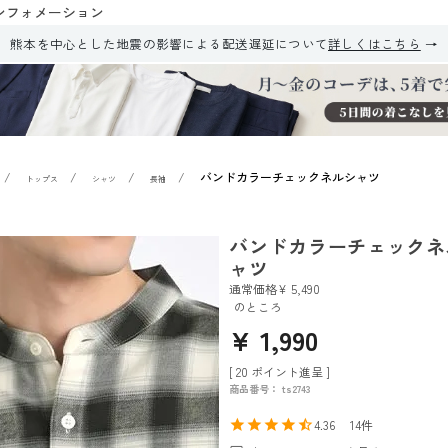
ンフォメーション
熊本を中心とした地震の影響による配送遅延について
詳しくはこちら
バンドカラーチェックネルシャツ
トップス
シャツ
長袖
バンドカラーチェックネ
ャツ
通常価格
¥
5,490
のところ
¥
1,990
[
20
ポイント進呈 ]
商品番号
ts2743
4.36
14