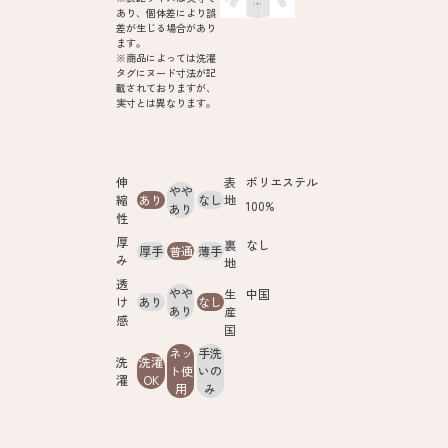
あり、個体差により誤
差が生じる場合があり
ます。
※商品によっては洗濯
タグにヌード寸法が記
載されておりますが、
実寸とは異なります。
伸
表
ポリエステル
やや
縮
あり
なし
地
100%
あり
性
厚
裏
なし
厚手
普通
薄手
み
地
透
やや
生
中国
け
あり
なし
あり
産
感
国
ネッ
手洗
洗
洗濯
ト使
いの
濯
OK
用
み