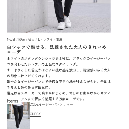
Model : 179㎝ / 66㎏ / L / ホワイト着用
白シャツで魅せる、洗練された大人のきれいめ
コーデ
ホワイトのボタンダウンシャツを主役に、ブラックのイージーパン
ツを合わせたシンプルで上品なスタイリング。
すっきりとした首元がほどよい抜け感を演出し、清潔感のある大人
の印象に仕上げてくれます。
軽やかなイージーパンツで快適な穿き心地を叶えながらも、全体は
きちんと感のある雰囲気に。
足元は白スニーカーで爽やかにまとめ、休日のお出かけからオフィ
スカジュアルまで幅広く活躍する万能コーデです。
CODEイージーパンツサマー
CHECK