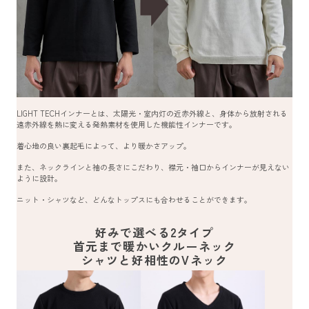
LIGHT TECHインナーとは、太陽光・室内灯の近赤外線と、身体から放射される
遠赤外線を熱に変える発熱素材を使用した機能性インナーです。
着心地の良い裏起毛によって、より暖かさアップ。
また、ネックラインと袖の長さにこだわり、襟元・袖口からインナーが見えない
ように設計。
ニット・シャツなど、どんなトップスにも合わせることができます。
好みで選べる2タイプ
首元まで暖かいクルーネック
シャツと好相性のVネック