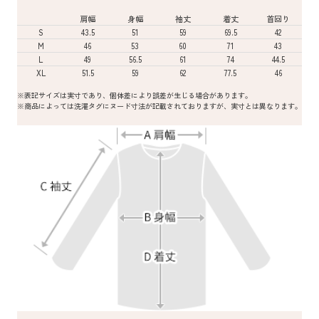
肩幅
身幅
袖丈
着丈
首回り
S
43.5
51
59
69.5
42
M
46
53
60
71
43
L
49
56.5
61
74
44.5
XL
51.5
59
62
77.5
46
※表記サイズは実寸であり、個体差により誤差が生じる場合があります。
※商品によっては洗濯タグにヌード寸法が記載されておりますが、実寸とは異なります。