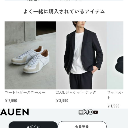
よく一緒に購入されているアイテム
コートレザースニーカー
CODEジャケット テック
フットカバ
ト
￥7,990
￥3,990
￥1,990
ログイン
会員登録